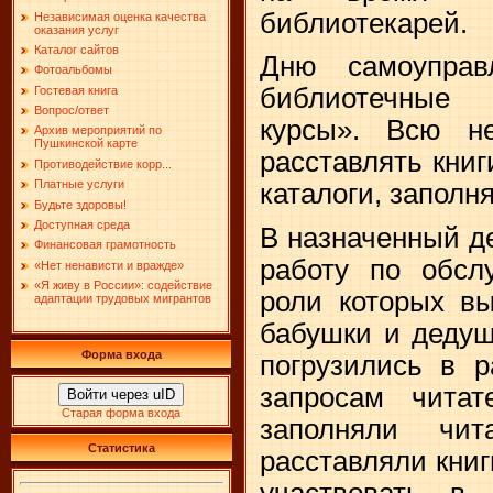
библиотекарей.
Независимая оценка качества
оказания услуг
Каталог сайтов
Дню самоуправ
Фотоальбомы
библиотечные
Гостевая книга
Вопрос/ответ
курсы». Всю н
Архив мероприятий по
Пушкинской карте
расставлять книг
Противодействие корр...
Платные услуги
каталоги, заполн
Будьте здоровы!
Доступная среда
В назначенный д
Финансовая грамотность
работу по обсл
«Нет ненависти и вражде»
«Я живу в России»: содействие
роли которых в
адаптации трудовых мигрантов
бабушки и дедуш
Форма входа
погрузились в р
запросам читат
Войти через uID
Старая форма входа
заполняли чит
Статистика
расставляли книг
участвовать в 