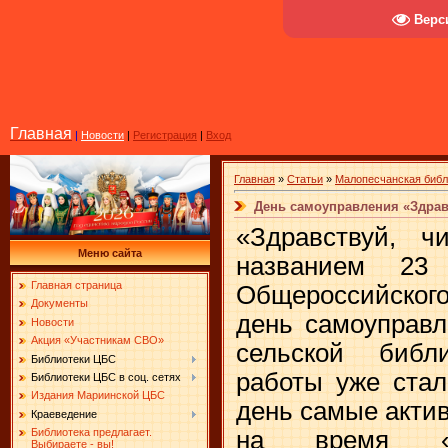
Верс
Главная
|
Новости
|
Регистрация
|
Вход
Главная
»
Статьи
»
Малопесчанская библ
День самоуправления «Здравс
«Здравствуй, ч
Меню сайта
названием 23
Главная страница
Общероссийского
Документы
день самоуправл
Новости
Акция «Участникам СВО»
сельской библ
Библиотеки ЦБС
работы уже стал
Библиотеки ЦБС в соц. сетях
Издания Мариинской ЦБС
день самые акти
Краеведение
на время «п
Библиотека предлагает.
Выбираете - вы!