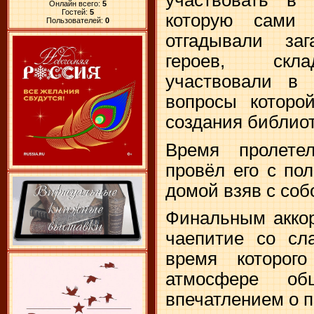
Онлайн всего:
5
Гостей:
5
которую сами п
Пользователей:
0
отгадывали за
героев, скла
участвовали в 
вопросы которо
создания библиоте
Время пролете
провёл его с по
домой взяв с соб
Финальным аккор
чаепитие со сл
время которог
атмосфере об
впечатлением о п