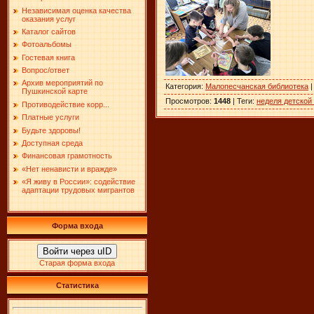
Независимая оценка качества
оказания услуг
Каталог сайтов
Фотоальбомы
Гостевая книга
Вопрос/ответ
Архив мероприятий по
Категория
:
Малопесчанская библиотека
Пушкинской карте
Просмотров
:
1448
|
Теги
:
неделя детской 
Противодействие корр...
Платные услуги
Будьте здоровы!
Доступная среда
Финансовая грамотность
«Нет ненависти и вражде»
«Я живу в России»: содействие
адаптации трудовых мигрантов
Форма входа
Войти через uID
Старая форма входа
Статистика