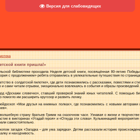
Версия для слабовидящих
иотека
етской книги пришла!»
льской библиотеке проходила Неделя детской книги, посвящённая 80-летию Победы
ория с продолжением» ребята отправились в увлекательные путешествия по страница
етство в солдатской пилотке», где дети познакомились с рассказами, повестями и ст
о и сами читали отрывки, эмоционально вовлекаясь в события и образы произведений.
орд «Доскажи словечко», ставший проверкой знаний юных читателей. С помощью би
о помогло им расширить кругозор и развить логику.
лейдоскоп «Мои друзья на книжных полках», где познакомились с новыми авторами 
оев».
волшебную страну братьев Гримм на сказочном часе. Узнавая о жизни и творчестве
астие в викторинах «Угадай героя» и «Откуда эти слова». Кульминацией мероприятия 
рали самостоятельно.
опом загадок «Загадка – для ума зарядка». Детям рассказали историю происхождени
алку и находчивость.