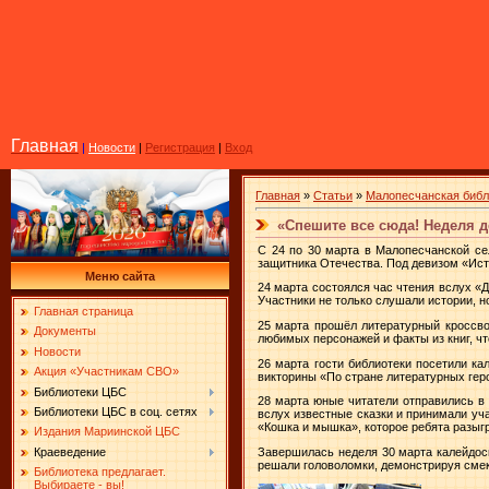
Главная
|
Новости
|
Регистрация
|
Вход
Главная
»
Статьи
»
Малопесчанская библ
«Спешите все сюда! Неделя д
С 24 по 30 марта в Малопесчанской се
защитника Отечества. Под девизом «Ист
Меню сайта
24 марта состоялся час чтения вслух «Д
Участники не только слушали истории, н
Главная страница
25 марта прошёл литературный кроссв
Документы
любимых персонажей и факты из книг, чт
Новости
26 марта гости библиотеки посетили ка
Акция «Участникам СВО»
викторины «По стране литературных гер
Библиотеки ЦБС
28 марта юные читатели отправились в 
Библиотеки ЦБС в соц. сетях
вслух известные сказки и принимали уч
«Кошка и мышка», которое ребята разыг
Издания Мариинской ЦБС
Краеведение
Завершилась неделя 30 марта калейдоск
решали головоломки, демонстрируя смек
Библиотека предлагает.
Выбираете - вы!