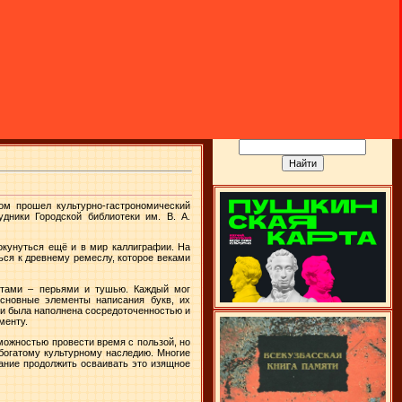
ом прошел культурно-гастрономический
дники Городской библиотеки им. В. А.
окунуться ещё и в мир каллиграфии. На
ься к древнему ремеслу, которое веками
нтами – перьями и тушью. Каждый мог
основные элементы написания букв, их
ии была наполнена сосредоточенностью и
менту.
можностью провести время с пользой, но
богатому культурному наследию. Многие
лание продолжить осваивать это изящное