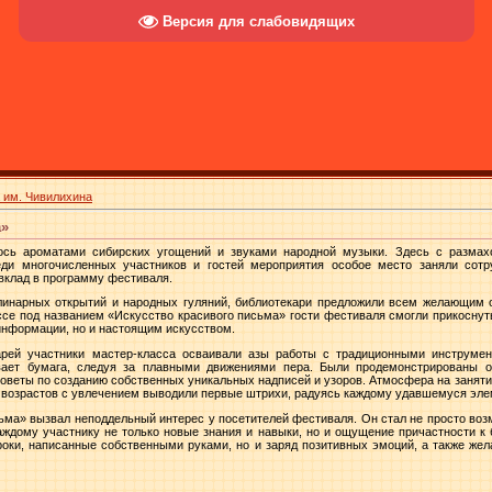
Версия для слабовидящих
 им. Чивилихина
а»
сь ароматами сибирских угощений и звуками народной музыки. Здесь с размах
ди многочисленных участников и гостей мероприятия особое место заняли сотру
 вклад в программу фестиваля.
линарных открытий и народных гуляний, библиотекари предложили всем желающим 
се под названием «Искусство красивого письма» гости фестиваля смогли прикоснут
информации, но и настоящим искусством.
арей участники мастер-класса осваивали азы работы с традиционными инструме
вает бумага, следуя за плавными движениями пера. Были продемонстрированы 
советы по созданию собственных уникальных надписей и узоров. Атмосфера на занят
 возрастов с увлечением выводили первые штрихи, радуясь каждому удавшемуся эле
ьма» вызвал неподдельный интерес у посетителей фестиваля. Он стал не просто воз
ждому участнику не только новые знания и навыки, но и ощущение причастности к 
роки, написанные собственными руками, но и заряд позитивных эмоций, а также же