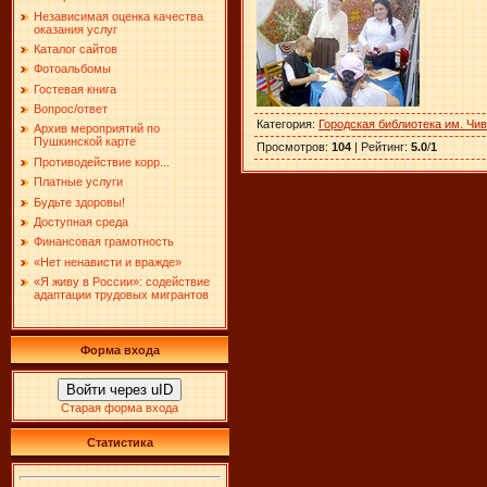
Независимая оценка качества
оказания услуг
Каталог сайтов
Фотоальбомы
Гостевая книга
Вопрос/ответ
Категория
:
Городская библиотека им. Чи
Архив мероприятий по
Пушкинской карте
Просмотров
:
104
|
Рейтинг
:
5.0
/
1
Противодействие корр...
Платные услуги
Будьте здоровы!
Доступная среда
Финансовая грамотность
«Нет ненависти и вражде»
«Я живу в России»: содействие
адаптации трудовых мигрантов
Форма входа
Войти через uID
Старая форма входа
Статистика