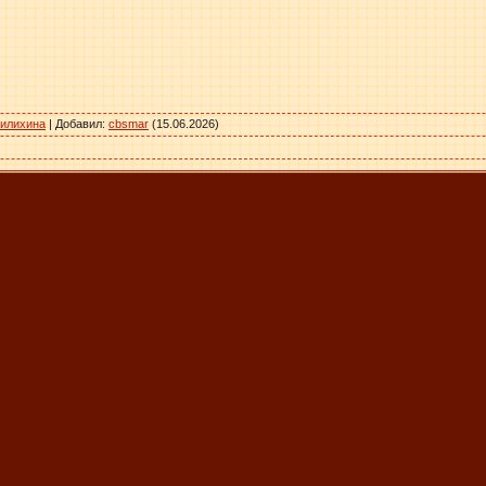
вилихина
|
Добавил
:
cbsmar
(15.06.2026)