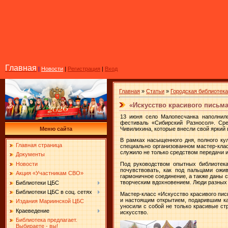
Главная
|
Новости
|
Регистрация
|
Вход
Главная
»
Статьи
»
Городская библиотека
«Искусство красивого письм
13 июня село Малопесчанка наполнило
фестиваль «Сибирский Разносол». Сре
Чивилихина, которые внесли свой яркий
Меню сайта
В рамках насыщенного дня, полного ку
Главная страница
специально организованном мастер-клас
служило не только средством передачи 
Документы
Новости
Под руководством опытных библиотек
почувствовать, как под пальцами ожи
Акция «Участникам СВО»
гармоничное соединение, а также даны 
творческим вдохновением. Люди разных
Библиотеки ЦБС
Библиотеки ЦБС в соц. сетях
Мастер-класс «Искусство красивого пис
и настоящим открытием, подарившим ка
Издания Мариинской ЦБС
уносили с собой не только красивые ст
Краеведение
искусство.
Библиотека предлагает.
Выбираете - вы!