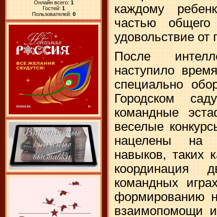
Онлайн всего:
1
каждому ребенк
Гостей:
1
Пользователей:
0
частью общего
удовольствие от 
После интелл
наступило время
специально обо
Городском сад
командные эста
веселые конкурс
нацелены на 
навыков, таких к
координация 
командных играх
формированию на
взаимопомощи и