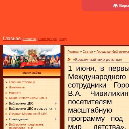
Верс
Главная
|
Новости
|
Регистрация
|
Вход
Главная
»
Статьи
»
Городская библиотека
«Красочный мир детства»
1 июня, в первы
Меню сайта
Международног
Главная страница
сотрудники Гор
Документы
В.А. Чивилихи
Новости
Акция «Участникам СВО»
посетителям
Библиотеки ЦБС
масштабную по
Библиотеки ЦБС в соц. сетях
Издания Мариинской ЦБС
программу под 
Краеведение
мир детства»
Библиотека предлагает.
Выбираете - вы!