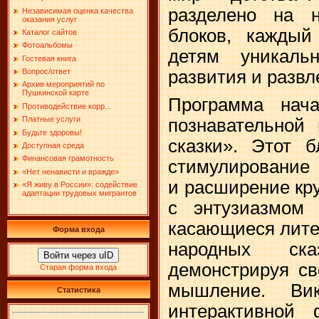
разделено на н
Независимая оценка качества
оказания услуг
блоков, каждый
Каталог сайтов
Фотоальбомы
детям уникаль
Гостевая книга
развития и развл
Вопрос/ответ
Архив мероприятий по
Пушкинской карте
Программа нача
Противодействие корр...
Платные услуги
познавательной 
Будьте здоровы!
сказки». Этот 
Доступная среда
Финансовая грамотность
стимулирование 
«Нет ненависти и вражде»
и расширение кру
«Я живу в России»: содействие
адаптации трудовых мигрантов
с энтузиазмом 
касающиеся лите
Форма входа
народных ск
Войти через uID
демонстрируя св
Старая форма входа
мышление. Ви
Статистика
интерактивной 