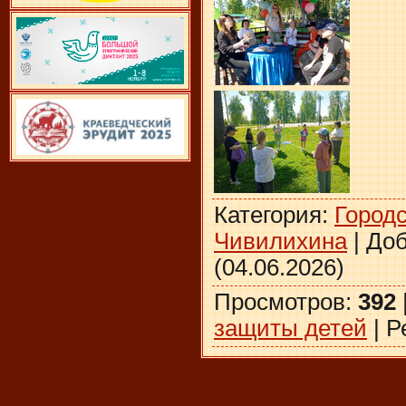
Категория
:
Городс
Чивилихина
|
До
(04.06.2026)
Просмотров
:
392
защиты детей
|
Р