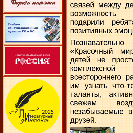
связей между де
возможность 
подарили ребя
позитивных эмоц
Познавательно
«Красочный ми
детей не прост
комплексной
всестороннего р
им узнать что-т
таланты, актив
свежем воз
незабываемые в
друзей.