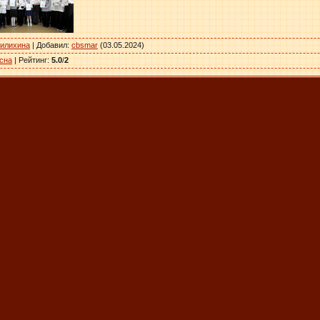
вилихина
|
Добавил
:
cbsmar
(03.05.2024)
сна
|
Рейтинг
:
5.0
/
2