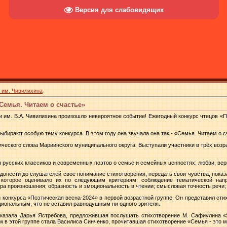
Версия для слабовидящих
 им. Чивилихина
«Семья. Читаем о счастье»
и им. В.А. Чивилихина произошло невероятное событие! Ежегодный конкурс чтецов «П
выбирают особую тему конкурса. В этом году она звучала она так - «Семья. Читаем о с
ческого слова Мариинского муниципального округа. Выступали участники в трёх возраст
 русских классиков и современных поэтов о семье и семейных ценностях: любви, вер
онести до слушателей своё понимание стихотворения, передать свои чувства, показа
которое оценивало их по следующим критериям: соблюдение тематической напра
ура произношения; образность и эмоциональность в чтении; смысловая точность речи
и конкурса «Поэтическая весна-2024» в первой возрастной группе. Он представил сти
циональным, что не оставил равнодушным ни одного зрителя.
ссказала Дарья Ястребова, предложившая послушать стихотворение М. Сафиулина 
лем в этой группе стала Василиса Синченко, прочитавшая стихотворение «Семья - эт