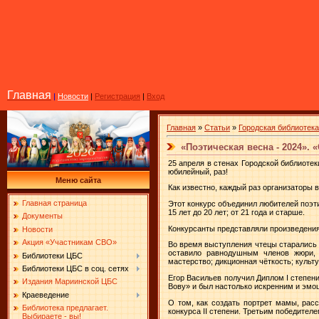
Главная
|
Новости
|
Регистрация
|
Вход
Главная
»
Статьи
»
Городская библиотека
«Поэтическая весна - 2024». 
25 апреля в стенах Городской библиотек
юбилейный, раз!
Меню сайта
Как известно, каждый раз организаторы 
Главная страница
Этот конкурс объединил любителей поэти
15 лет до 20 лет; от 21 года и старше.
Документы
Конкурсанты представляли произведения
Новости
Акция «Участникам СВО»
Во время выступления чтецы старались д
оставило равнодушным членов жюри, 
Библиотеки ЦБС
мастерство; дикционная чёткость; культ
Библиотеки ЦБС в соц. сетях
Егор Васильев получил Диплом I степен
Издания Мариинской ЦБС
Вову» и был настолько искренним и эмо
Краеведение
О том, как создать портрет мамы, ра
Библиотека предлагает.
конкурса II степени. Третьим победите
Выбираете - вы!