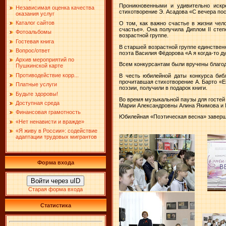
Проникновенными и удивительно искр
Независимая оценка качества
стихотворение Э. Асадова «С вечера по
оказания услуг
Каталог сайтов
О том, как важно счастье в жизни чел
счастье». Она получила Диплом II сте
Фотоальбомы
возрастной группе.
Гостевая книга
В старшей возрастной группе единствен
Вопрос/ответ
поэта Василия Фёдорова «А я когда-то 
Архив мероприятий по
Всем конкурсантам были вручены благод
Пушкинской карте
Противодействие корр...
В честь юбилейной даты конкурса биб
прочитавшая стихотворение А. Барто «Е
Платные услуги
поэзии, получили в подарок книги.
Будьте здоровы!
Во время музыкальной паузы для гостей
Доступная среда
Марии Александровны Алина Якимова и 
Финансовая грамотность
Юбилейная «Поэтическая весна» заверши
«Нет ненависти и вражде»
«Я живу в России»: содействие
адаптации трудовых мигрантов
Форма входа
Войти через uID
Старая форма входа
Статистика