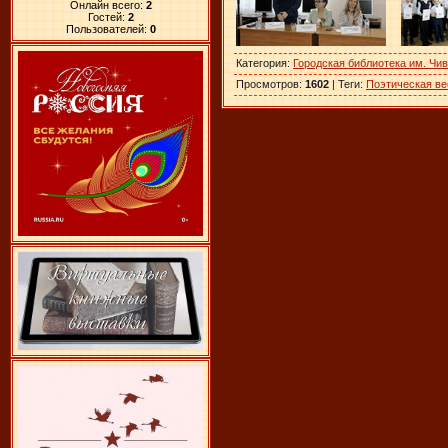
Онлайн всего:
2
Гостей:
2
Пользователей:
0
Категория
:
Городская библиотека им. Чи
Просмотров
:
1602
|
Теги
:
Поэтическая ве