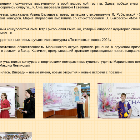
енними получились выступления второй возрастной группы. Здесь победителем 
ссорились супруги…». Она завоевала Диплом I степени.
овека, рассказала Алина Балашова, представившая стихотворение Л. Рубальской «С
пени конкурса. Мария Журавская выступила со стихотворением В. Быковской «Моя 
ным конкурсантом был Пётр Григорьевич Рыженко, который очаровал аудиторию свои
думал…»
арственные письма участников конкурса «Поэтическая весна-2024».
лиотечная общественность Мариинского округа приняла решение о вручении приза
го семья», и Захар Каличкин, представивший зрителям произведение нового направле
 и участников конкурса с творческими номерами выступили студенты Мариинского пе
Максим Левинский.
лась. Впереди – новые имена, новые открытия и новые встречи с поэзией!