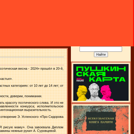
оэтическая весна - 2024» прошёл в 20-й,
частье».
ных категориях: от 10 лет до 14 лет; от
ности, доверии, понимании.
ть красоту поэтического слова. И это не
вленности конкурса; исполнительское
; интонационная выразительность.
хотворение Э. Успенского «Про Сидорова
«Я рисую маму». Она завоевала Диплом
о мамины нежные руки» А. Суровцевой.