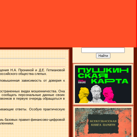
ения Н.А. Прониной и Д.Е. Гетмановой
российского общества слепых.
повышенная зависимость от доверия к
ространенных видах мошенничества. Она
е сообщать персональные данные своих
 звонков в первую очередь обращаться в
пывающие ответы. Особую практическую
емь базовых правил финансово-цифровой
шленники.