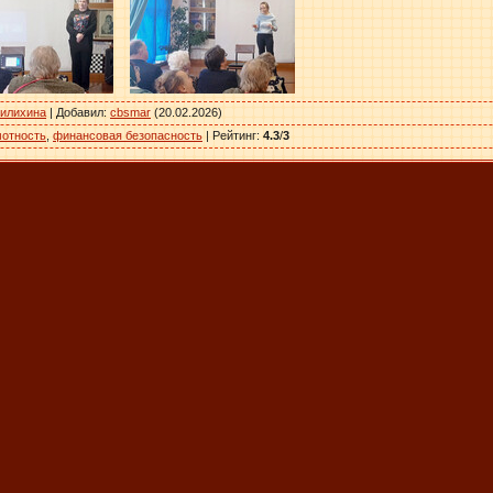
вилихина
|
Добавил
:
cbsmar
(20.02.2026)
мотность
,
финансовая безопасность
|
Рейтинг
:
4.3
/
3