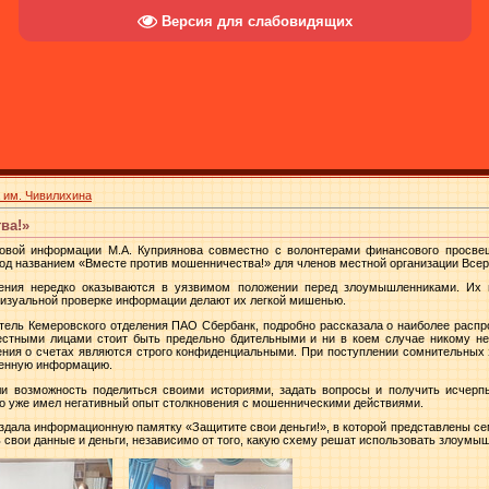
Версия для слабовидящих
 им. Чивилихина
ва!»
вой информации М.А. Куприянова совместно с волонтерами финансового просвещ
од названием «Вместе против мошенничества!» для членов местной организации Все
ения нередко оказываются в уязвимом положении перед злоумышленниками. Их 
визуальной проверке информации делают их легкой мишенью.
итель Кемеровского отделения ПАО Сбербанк, подробно рассказала о наиболее расп
вестными лицами стоит быть предельно бдительными и ни в коем случае никому н
дения о счетах являются строго конфиденциальными. При поступлении сомнительных
ченную информацию.
ли возможность поделиться своими историями, задать вопросы и получить исчер
то уже имел негативный опыт столкновения с мошенническими действиями.
здала информационную памятку «Защитите свои деньги!», в которой представлены с
 свои данные и деньги, независимо от того, какую схему решат использовать злоумы