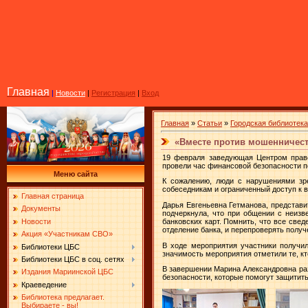
Главная
|
Новости
|
Регистрация
|
Вход
Главная
»
Статьи
»
Городская библиотека
«Вместе против мошенничест
19 февраля заведующая Центром право
провели час финансовой безопасности п
Меню сайта
К сожалению, люди с нарушениями зр
собеседникам и ограниченный доступ к 
Главная страница
Дарья Евгеньевна Гетманова, представ
Документы
подчеркнула, что при общении с неиз
Новости
банковских карт. Помнить, что все све
отделение банка, и перепроверять полу
Акция «Участникам СВО»
В ходе мероприятия участники получи
Библиотеки ЦБС
значимость мероприятия отметили те, к
Библиотеки ЦБС в соц. сетях
В завершении Марина Александровна ра
Издания Мариинской ЦБС
безопасности, которые помогут защитить
Краеведение
Библиотека предлагает.
Выбираете - вы!