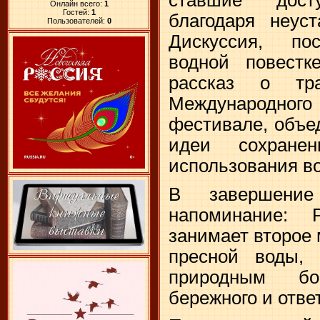
Онлайн всего:
1
Гостей:
1
благодаря неус
Пользователей:
0
Дискуссия, по
водной повестк
рассказ о тра
Международного 
фестивале, объе
идеи сохране
использования в
В завершение
напоминание: 
занимает второе 
пресной воды, 
природным бо
бережного и отве