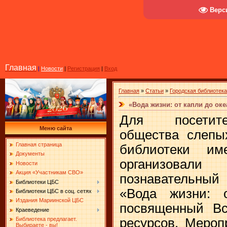
Верс
Главная
|
Новости
|
Регистрация
|
Вход
Главная
»
Статьи
»
Городская библиотека
«Вода жизни: от капли до оке
Для посетите
Меню сайта
общества слепых
Главная страница
библиотеки им
Документы
организова
Новости
Акция «Участникам СВО»
познавательны
Библиотеки ЦБС
«Вода жизни: 
Библиотеки ЦБС в соц. сетях
Издания Мариинской ЦБС
посвященный В
Краеведение
ресурсов. Мероп
Библиотека предлагает.
Выбираете - вы!