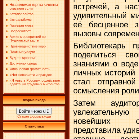
встречей, а на
Независимая оценка качества
оказания услуг
удивительный м
Каталог сайтов
Фотоальбомы
её бесценное з
Гостевая книга
вызовы современ
Вопрос/ответ
Архив мероприятий по
Пушкинской карте
Библиотекарь п
Противодействие корр...
Платные услуги
поделиться св
Будьте здоровы!
знаниями о воде
Доступная среда
Финансовая грамотность
личных историй 
«Нет ненависти и вражде»
стал отправной
«Я живу в России»: содействие
адаптации трудовых мигрантов
осмысления роли
Форма входа
Затем аудито
увлекательну
Войти через uID
Старая форма входа
новейших о
Статистика
представила уди
ставшие дост