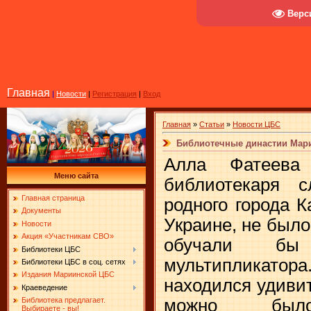
Верс
Главная
|
Новости
|
Регистрация
|
Вход
Главная
»
Статьи
»
Новости ЦБС
Библиотечные династии Мари
Алла Фатеева
Меню сайта
библиотекаря с
Главная страница
родного города К
Документы
Украине, не было
Новости
Акция «Участникам СВО»
обучали бы
Библиотеки ЦБС
мультипликатор
Библиотеки ЦБС в соц. сетях
Издания Мариинской ЦБС
находился удивит
Краеведение
можно был
Библиотека предлагает.
Выбираете - вы!