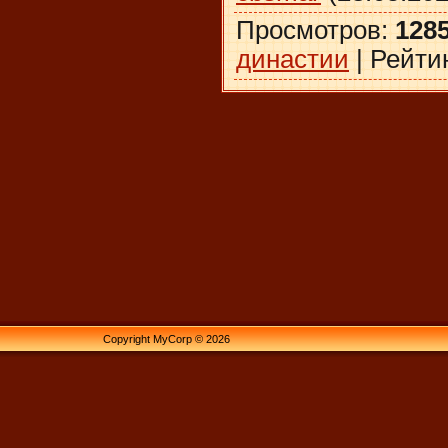
Просмотров
:
128
династии
|
Рейти
Copyright MyCorp © 2026