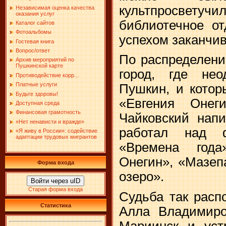
культпросвету
Независимая оценка качества
оказания услуг
библиотечное от
Каталог сайтов
Фотоальбомы
успехом заканчив
Гостевая книга
Вопрос/ответ
По распределени
Архив мероприятий по
Пушкинской карте
город, где нео
Противодействие корр...
Платные услуги
Пушкин, и котор
Будьте здоровы!
«Евгения Онег
Доступная среда
Финансовая грамотность
Чайковский напи
«Нет ненависти и вражде»
работал над 
«Я живу в России»: содействие
адаптации трудовых мигрантов
«Времена года
Онегин», «Мазеп
Форма входа
озеро».
Войти через uID
Старая форма входа
Судьба так распо
Статистика
Алла Владимиро
Мариинск и уст