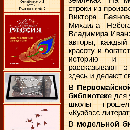
Онлайн всего:
1
Гостей:
1
строки из произ
Пользователей:
0
Виктора Баянов
Михаила Небога
Владимира Ивано
авторы, каждый 
красоту и богатс
историю и т
рассказывают о
здесь и делают с
В
Первомайско
библиотеке
для 
школы прошел
«Кузбасс литера
В
модельной би