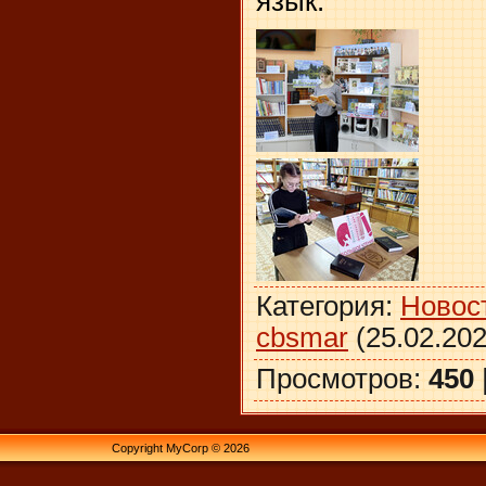
язык.
Категория
:
Новос
cbsmar
(25.02.202
Просмотров
:
450
Copyright MyCorp © 2026