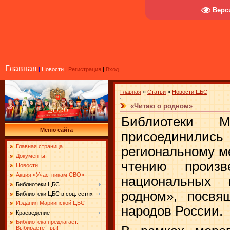
Верс
Главная
|
Новости
|
Регистрация
|
Вход
Главная
»
Статьи
»
Новости ЦБС
«Читаю о родном»
Библиотеки
Меню сайта
присоединил
Главная страница
региональному м
Документы
чтению произв
Новости
Акция «Участникам СВО»
национальных
Библиотеки ЦБС
родном», посвя
Библиотеки ЦБС в соц. сетях
Издания Мариинской ЦБС
народов России.
Краеведение
Библиотека предлагает.
Выбираете - вы!