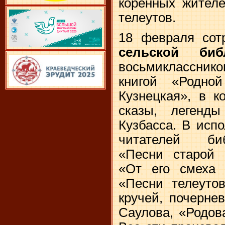
коренных жителе
телеутов.
18 февраля сот
сельской биб
восьмиклассни
книгой «Родн
Кузнецкая», в к
сказы, легенд
Кузбасса. В исп
читателей би
«Песни старой 
«От его смеха 
«Песни телеутов
кручей, почерне
Саулова, «Родов