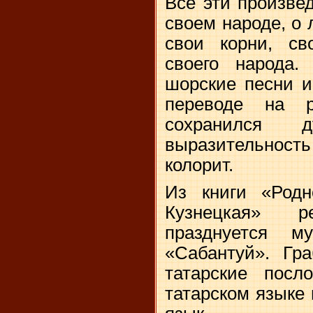
Все эти произве
своем народе, о 
свои корни, св
своего народа.
шорские песни и
переводе на 
сохранился 
выразительность
колорит.
Из книги «Род
Кузнецкая» р
празднуется му
«Сабантуй». Гр
татарские посл
татарском языке 