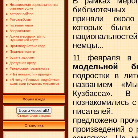
В рамках мероп
Независимая оценка качества
библиотечных
оказания услуг
Каталог сайтов
приняли около
Фотоальбомы
которых были 
Гостевая книга
Вопрос/ответ
национальност
Архив мероприятий по
Пушкинской карте
немцы...
Противодействие корр...
Платные услуги
11 февраля 
Будьте здоровы!
Доступная среда
модельной би
Финансовая грамотность
подростки в лит
«Нет ненависти и вражде»
«Я живу в России»: содействие
названием «Мы
адаптации трудовых мигрантов
Кузбасса». В
Форма входа
познакомились с
писателей.
Войти через uID
Старая форма входа
предложено проч
Статистика
произведений о 
земляках. На м