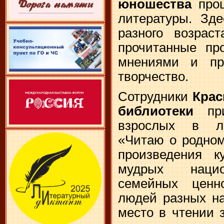
юношества
прош
литературы. Зде
разного возрас
прочитанные про
мнениями и пре
творчество.
Сотрудники
Крас
библиотеки
при
взрослых в ли
«Читаю о родном
произведения к
мудрых нацио
семейных ценн
людей разных на
место в чтении 