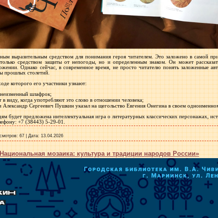
ным выразительным средством для понимания героя читателем. Это заложено в самой при
 только средством защиты от непогоды, но и определенным знаком. Он может рассказа
ожении. Однако сейчас, в современное время, не просто читателю понять заложенные ав
ды прошлых столетий.
ходе которого его участники узнают:
 неизменный шлафрок;
в виду, когда употребляют это слово в отношении человека;
и Александр Сергеевич Пушкин указал на щегольство Евгения Онегина в своем одноименно
ям будет предложена интеллектуальная игра о литературных классических персонажах, ист
ефону: +7 (38443) 5-29-01.
смотров:
67
|
Дата:
13.04.2026
Национальная мозаика: культура и традиции народов России»