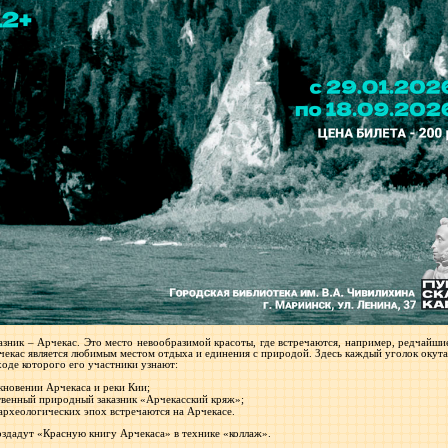
азник – Арчекас. Это место невообразимой красоты, где встречаются, например, редчайши
екас является любимым местом отдыха и единения с природой. Здесь каждый уголок окута
ходе которого его участники узнают:
икновении Арчекаса и реки Кии;
твенный природный заказник «Арчекасский кряж»;
рхеологических эпох встречаются на Арчекасе.
оздадут «Красную книгу Арчекаса» в технике «коллаж».