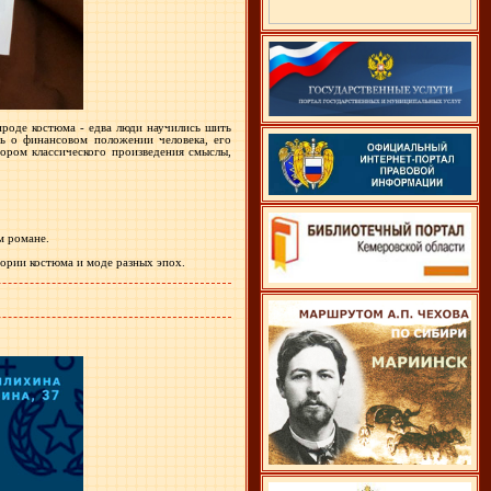
роде костюма - едва люди научились шить
ть о финансовом положении человека, его
тором классического произведения смыслы,
м романе.
ории костюма и моде разных эпох.