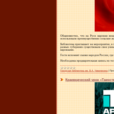
Общеизвестно, что на Руси варежки вош
использовали преимущественно сельские ж
Библиотека приглашает на мероприятие, в 
разных губерниях существовали свои уника
варежками.
Гости вспомнят сказки народов России, гд
Необходима предварительная запись по тел
Городская библиотека им. В.А. Чивилихина
|
Про
Краеведческий урок «Таинст