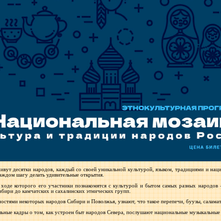
 живут десятки народов, каждый со своей уникальной культурой, языком, традициями и на
аждом шагу делать удивительные открытия.
 ходе которого его участники познакомятся с культурой и бытом самых разных народов 
ибири до камчатских и сахалинских этнических групп.
остями некоторых народов Сибири и Поволжья, узнают, что такое перепечи, буузы, саламат
ьные кадры о том, как устроен быт народов Севера, послушают национальные музыкальные