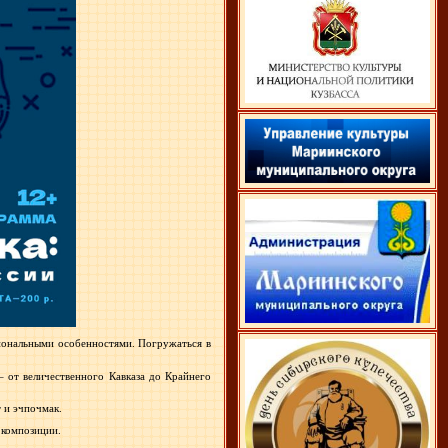
циональными особенностями. Погружаться в
– от величественного Кавказа до Крайнего
 и эчпочмак.
 композиции.