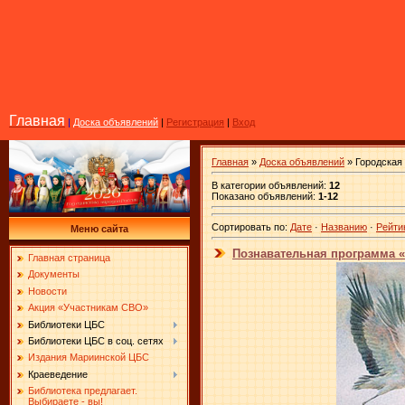
Главная
|
Доска объявлений
|
Регистрация
|
Вход
Главная
»
Доска объявлений
» Городская 
В категории объявлений
:
12
Показано объявлений
:
1-12
Сортировать по
:
Дате
·
Названию
·
Рейти
Меню сайта
Познавательная программа 
Главная страница
Документы
Новости
Акция «Участникам СВО»
Библиотеки ЦБС
Библиотеки ЦБС в соц. сетях
Издания Мариинской ЦБС
Краеведение
Библиотека предлагает.
Выбираете - вы!