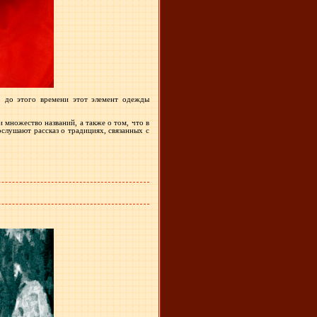
о до этого времени этот элемент одежды
 множество названий, а также о том, что в
ослушают рассказ о традициях, связанных с