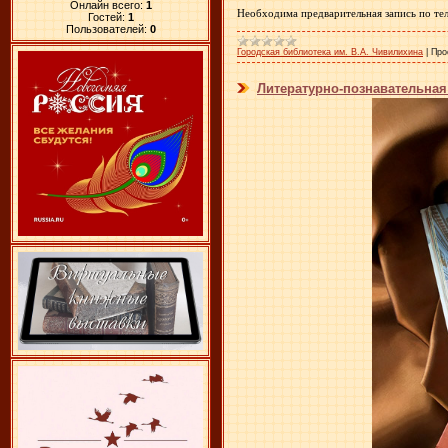
Онлайн всего:
1
Необходима предварительная запись по тел
Гостей:
1
Пользователей:
0
Городская библиотека им. В.А. Чивилихина
|
Про
Литературно-познавательна