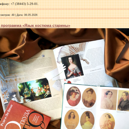
ефону: +7 (38443) 5-29-01.
смотров:
49
|
Дата:
06.05.2026
я программа «Язык костюма старины»