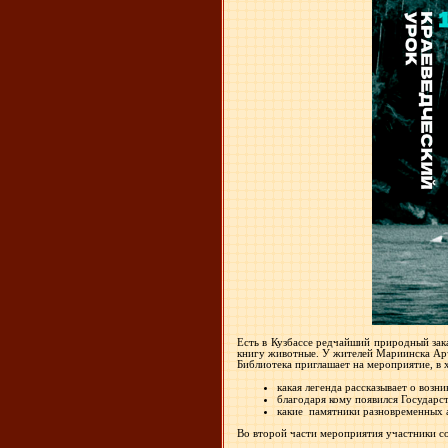
Есть в Кузбассе редчайший природный зак
книгу животные. У жителей Мариинска Арч
Библиотека приглашает на мероприятие, в 
какая легенда рассказывает о возн
благодаря кому появился Государс
какие памятники разновременных а
Во второй части мероприятия участники с