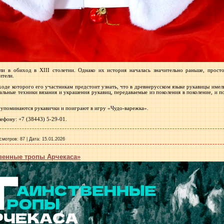
ли в обиход в XIII столетии. Однако их история началась значительно раньше, прост
ители.
ходе которого его участникам предстоит узнать, что в древнерусском языке рукавицы имели
льные техники вязания и украшения рукавиц, передаваемые из поколения в поколение, и п
е упоминаются рукавички и поиграют в игру «Чудо-варежка».
ефону: +7 (38443) 5-29-01.
смотров:
87
|
Дата:
15.01.2026
венные тропы Арчекаса»