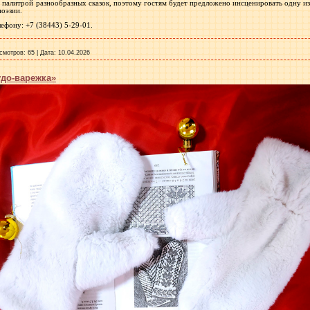
 палитрой разнообразных сказок, поэтому гостям будет предложено инсценировать одну и
поэзии.
ефону: +7 (38443) 5-29-01.
смотров:
65
|
Дата:
10.04.2026
до-варежка»