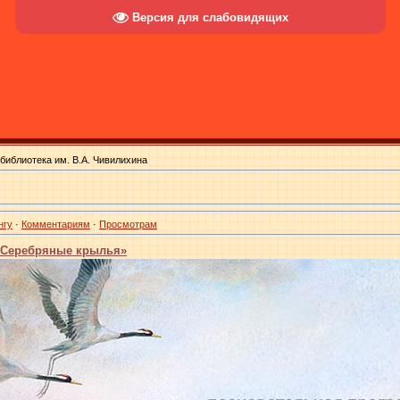
Версия для слабовидящих
библиотека им. В.А. Чивилихина
нгу
·
Комментариям
·
Просмотрам
«Серебряные крылья»