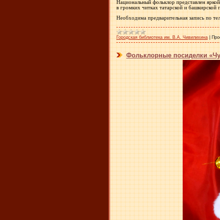
Национальный фольклор представлен яркой
в громких читках татарской и башкирской 
Необходима предварительная запись по тел
Городская библиотека им. В.А. Чивилихина
|
Про
Фольклорные посиделки «Чу