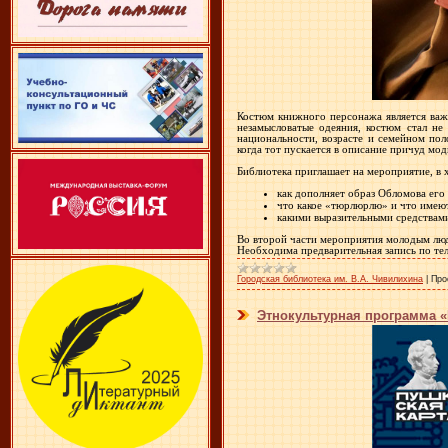
Костюм книжного персонажа является важ
незамысловатые одеяния, костюм стал не
национальности, возрасте и семейном пол
когда тот пускается в описание причуд мо
Библиотека приглашает на мероприятие, в 
как дополняет образ Обломова его
что какое «тюрлюрлю» и что имеют 
какими выразительными средствам
Во второй части мероприятия молодым люд
Необходима предварительная запись по тел
Городская библиотека им. В.А. Чивилихина
|
Про
Этнокультурная программа «