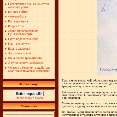
Независимая оценка качества
оказания услуг
Каталог сайтов
Фотоальбомы
Гостевая книга
Вопрос/ответ
Архив мероприятий по
Пушкинской карте
Противодействие корр...
Платные услуги
Будьте здоровы!
Доступная среда
Финансовая грамотность
«Нет ненависти и вражде»
«Я живу в России»: содействие
адаптации трудовых мигрантов
Есть в мире птица, чей образ давно пере
распространенные из них – мотивы долгол
Форма входа
традициях искусства и литературы.
Библиотека приглашает на мероприятие, в 
Войти через uID
свое творчество. С помощью мультимедийн
и инсталляции.
Старая форма входа
Молодые люди прочитают стихотворения «Ж
Статистика
прошлом, и где журавли становятся вопло
Во второй части мероприятия гости позн
изготовлению журавлика в технике оригам