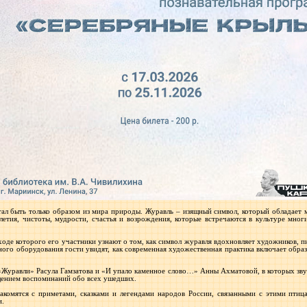
стал быть только образом из мира природы. Журавль – изящный символ, который обладает
етия, чистоты, мудрости, счастья и возрождения, которые встречаются в культуре мног
ходе которого его участники узнают о том, как символ журавля вдохновляет художников, п
ого оборудования гости увидят, как современная художественная практика включает образ
уравли» Расула Гамзатова и «И упало каменное слово…» Анны Ахматовой, в которых зву
щением воспоминаний обо всех ушедших.
акомятся с приметами, сказками и легендами народов России, связанными с этими птиц
и.