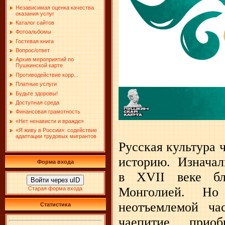
Независимая оценка качества
оказания услуг
Каталог сайтов
Фотоальбомы
Гостевая книга
Вопрос/ответ
Архив мероприятий по
Пушкинской карте
Противодействие корр...
Платные услуги
Будьте здоровы!
Доступная среда
Финансовая грамотность
«Нет ненависти и вражде»
«Я живу в России»: содействие
адаптации трудовых мигрантов
Русская культура 
историю. Изнача
Форма входа
в XVII веке бл
Войти через uID
Монголией. Но
Старая форма входа
неотъемлемой ча
Статистика
чаепитие прио