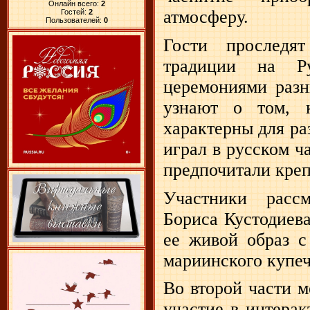
Онлайн всего:
2
атмосферу.
Гостей:
2
Пользователей:
0
Гости проследя
традиции на Р
церемониями разн
узнают о том, 
характерны для ра
играл в русском ч
предпочитали креп
Участники расс
Бориса Кустодиева
ее живой образ с
мариинского купеч
Во второй части 
участие в интерак