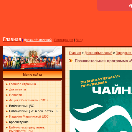
Главная
|
Доска объявлений
|
Регистрация
|
Вход
Главная
»
Доска объявлений
»
Городская 
Познавательная программа «
Меню сайта
Главная страница
Документы
Новости
Акция «Участникам СВО»
Библиотеки ЦБС
Библиотеки ЦБС в соц. сетях
Издания Мариинской ЦБС
Краеведение
Библиотека предлагает.
Выбираете - вы!