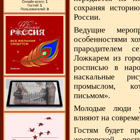
Онлайн всего:
1
сохраняя историю
Гостей:
1
Пользователей:
0
России.
Ведущие мероп
особенностями хо
прародителем с
Ложкарем из горо
росписью в наро
наскальные ри
промыслом, ко
письмом».
Молодые люди у
влияют на совреме
Гостям будет пр
жостовской рос