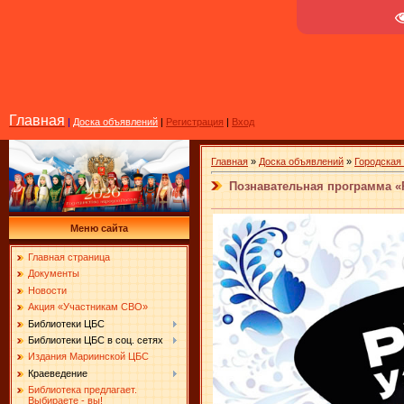
Главная
|
Доска объявлений
|
Регистрация
|
Вход
Главная
»
Доска объявлений
»
Городская 
Познавательная программа «
Меню сайта
Главная страница
Документы
Новости
Акция «Участникам СВО»
Библиотеки ЦБС
Библиотеки ЦБС в соц. сетях
Издания Мариинской ЦБС
Краеведение
Библиотека предлагает.
Выбираете - вы!