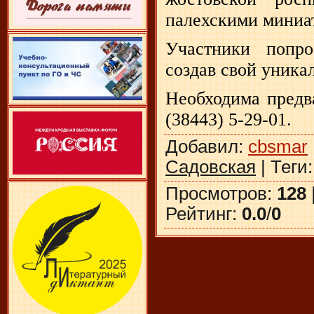
палехскими миниа
Участники попр
создав свой уника
Необходима предв
(38443) 5-29-01.
Добавил
:
cbsmar
Садовская
|
Теги
Просмотров
:
128
Рейтинг
:
0.0
/
0