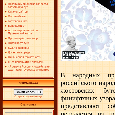
Независимая оценка качества
оказания услуг
Каталог сайтов
Фотоальбомы
Гостевая книга
Вопрос/ответ
Архив мероприятий по
Пушкинской карте
Противодействие корр...
Платные услуги
Будьте здоровы!
Доступная среда
Финансовая грамотность
«Нет ненависти и вражде»
«Я живу в России»: содействие
адаптации трудовых мигрантов
В народных пр
российского наро
Форма входа
жостовских бу
Войти через uID
финифтяных узора
Старая форма входа
представляют с
Статистика
передается из п