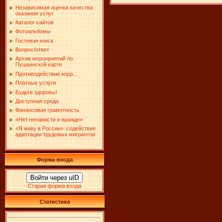
Независимая оценка качества
оказания услуг
Каталог сайтов
Фотоальбомы
Гостевая книга
Вопрос/ответ
Архив мероприятий по
Пушкинской карте
Противодействие корр...
Платные услуги
Будьте здоровы!
Доступная среда
Финансовая грамотность
«Нет ненависти и вражде»
«Я живу в России»: содействие
адаптации трудовых мигрантов
Форма входа
Войти через uID
Старая форма входа
Статистика