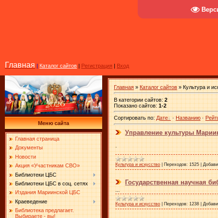
Верс
Главная
|
Каталог сайтов
|
Регистрация
|
Вход
Главная
»
Каталог сайтов
» Культура и ис
В категории сайтов
:
2
Показано сайтов
:
1-2
Сортировать по
:
Дате
·
Названию
·
Рейт
Меню сайта
Управление культуры Марии
Главная страница
.
Документы
Новости
Культура и искусство
|
Переходов:
1525
|
Добави
Акция «Участникам СВО»
Библиотеки ЦБС
Государственная научная би
Библиотеки ЦБС в соц. сетях
...
Издания Мариинской ЦБС
Краеведение
Культура и искусство
|
Переходов:
1238
|
Добави
Библиотека предлагает.
Выбираете - вы!