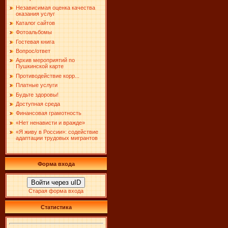
Независимая оценка качества
оказания услуг
Каталог сайтов
Фотоальбомы
Гостевая книга
Вопрос/ответ
Архив мероприятий по
Пушкинской карте
Противодействие корр...
Платные услуги
Будьте здоровы!
Доступная среда
Финансовая грамотность
«Нет ненависти и вражде»
«Я живу в России»: содействие
адаптации трудовых мигрантов
Форма входа
Войти через uID
Старая форма входа
Статистика