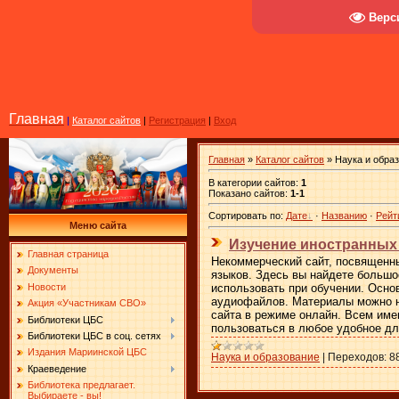
Верс
Главная
|
Каталог сайтов
|
Регистрация
|
Вход
Главная
»
Каталог сайтов
» Наука и обра
В категории сайтов
:
1
Показано сайтов
:
1-1
Сортировать по
:
Дате
·
Названию
·
Рейт
Меню сайта
Изучение иностранных
Главная страница
Некоммерческий сайт, посвященн
Документы
языков. Здесь вы найдете большо
Новости
использовать при обучении. Осно
аудиофайлов. Материалы можно не
Акция «Участникам СВО»
сайта в режиме онлайн. Всем им
Библиотеки ЦБС
пользоваться в любое удобное дл
Библиотеки ЦБС в соц. сетях
Издания Мариинской ЦБС
Наука и образование
|
Переходов:
8
Краеведение
Библиотека предлагает.
Выбираете - вы!