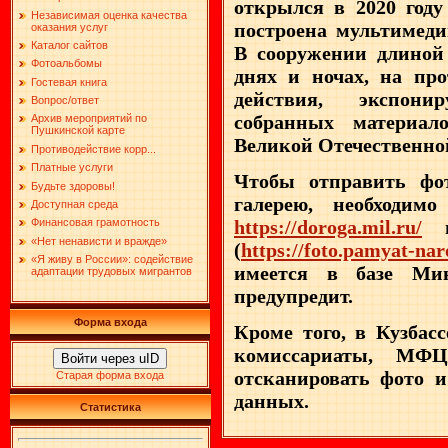
открылся в 2020 год
Независимая оценка качества
построена мультимеди
оказания услуг
Каталог сайтов
В сооружении длиной 
Фотоальбомы
днях и ночах, на пр
Гостевая книга
действия, экспони
Вопрос/ответ
собранных материал
Архив мероприятий по
Пушкинской карте
Великой Отечественно
Противодействие корр...
Платные услуги
Чтобы отправить фо
Будьте здоровы!
галерею, необходим
Доступная среда
https://doroga.mil.ru/
в 
Финансовая грамотность
«Нет ненависти и вражде»
(
https://foto.pamyat-nar
«Я живу в России»: содействие
имеется в базе Ми
адаптации трудовых мигрантов
предупредит.
Форма входа
Кроме того, в Кузбас
комиссариаты, МФЦ
Войти через uID
отсканировать фото 
Старая форма входа
данных.
Статистика