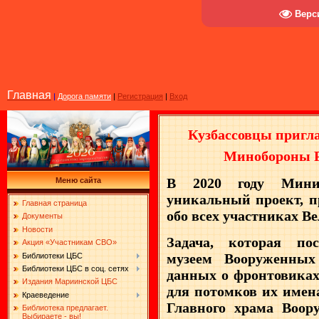
Верс
Главная
|
Дорога памяти
|
Регистрация
|
Вход
Кузбассовцы пригл
Минобороны Р
В 2020 году Минис
Меню сайта
уникальный проект, п
Главная страница
обо всех участниках В
Документы
Новости
Задача, которая по
Акция «Участникам СВО»
музеем Вооруженных
Библиотеки ЦБС
Библиотеки ЦБС в соц. сетях
данных о фронтовиках
Издания Мариинской ЦБС
для потомков их имен
Краеведение
Главного храма Воор
Библиотека предлагает.
Выбираете - вы!