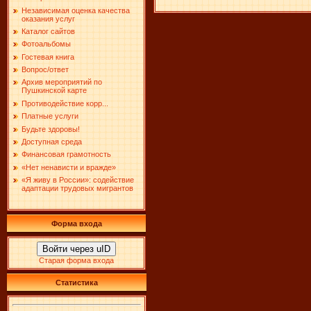
Независимая оценка качества
оказания услуг
Каталог сайтов
Фотоальбомы
Гостевая книга
Вопрос/ответ
Архив мероприятий по
Пушкинской карте
Противодействие корр...
Платные услуги
Будьте здоровы!
Доступная среда
Финансовая грамотность
«Нет ненависти и вражде»
«Я живу в России»: содействие
адаптации трудовых мигрантов
Форма входа
Войти через uID
Старая форма входа
Статистика