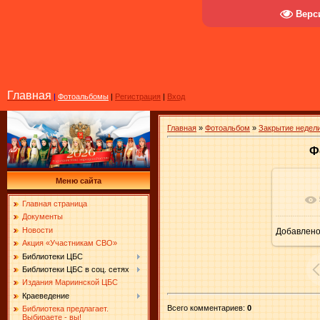
Верс
Главная
|
Фотоальбомы
|
Регистрация
|
Вход
Главная
»
Фотоальбом
»
Закрытие недели
Ф
Меню сайта
В ре
Главная страница
Документы
Новости
Добавлен
Акция «Участникам СВО»
Библиотеки ЦБС
Библиотеки ЦБС в соц. сетях
Издания Мариинской ЦБС
Краеведение
Всего комментариев
:
0
Библиотека предлагает.
Выбираете - вы!