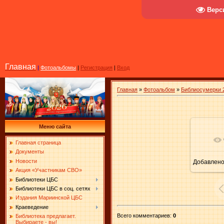
Верс
Главная
|
Фотоальбомы
|
Регистрация
|
Вход
Главная
»
Фотоальбом
»
Библиосумерки 
Меню сайта
В ре
Главная страница
Документы
Новости
Добавлен
Акция «Участникам СВО»
Библиотеки ЦБС
Библиотеки ЦБС в соц. сетях
Издания Мариинской ЦБС
Краеведение
Всего комментариев
:
0
Библиотека предлагает.
Выбираете - вы!