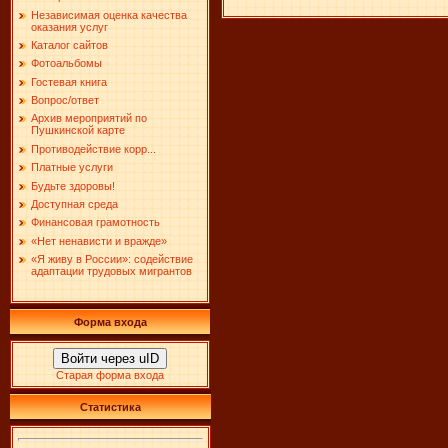
Независимая оценка качества
оказания услуг
Каталог сайтов
Фотоальбомы
Гостевая книга
Вопрос/ответ
Архив мероприятий по
Пушкинской карте
Противодействие корр...
Платные услуги
Будьте здоровы!
Доступная среда
Финансовая грамотность
«Нет ненависти и вражде»
«Я живу в России»: содействие
адаптации трудовых мигрантов
Форма входа
Войти через uID
Старая форма входа
Статистика