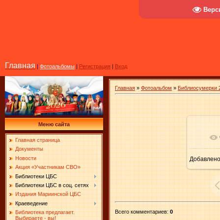
Верс
Главная
|
Фотоальбомы
|
Регистрация
|
Вход
Главная
»
Фотоальбом
»
Библиосумерки 
Меню сайта
В ре
Главная страница
Документы
Новости
Добавлен
Акция «Участникам СВО»
Библиотеки ЦБС
Библиотеки ЦБС в соц. сетях
Издания Мариинской ЦБС
Краеведение
Всего комментариев
:
0
Библиотека предлагает.
Выбираете - вы!