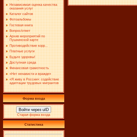
Независимая оценка качества
оказания услуг
Каталог сайтов
Фотоальбомы
Гостевая книга
Вопрос/ответ
Архив мероприятий по
Пушкинской карте
Противодействие корр...
Платные услуги
Будьте здоровы!
Доступная среда
Финансовая грамотность
«Нет ненависти и вражде»
«Я живу в России»: содействие
адаптации трудовых мигрантов
Форма входа
Войти через uID
Старая форма входа
Статистика